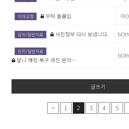
무턱 돌출입
아
치아교정
사진첨부 다시 보냅니다.
bOt
심미/일반치료
심미/일반치료
bOt
앞니 깨짐 복구 레진 문의…
글쓰기
2
끝
1
3
4
5