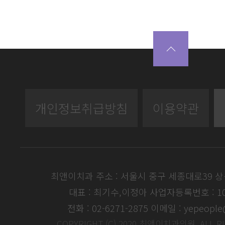
개인정보취급방침
이용약관
최앤이치과 주소 : 서울시 중구 세종대로39 
대표 : 최기수,이정아
사업자등록번호 : 104
전화 : 02-6271-2875
이메일 : yepeople
COPYRIGHT (C) 2020 최앤이치과의원. ALL R