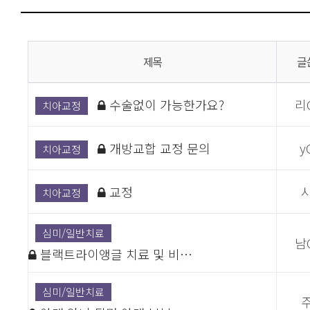
제목
글
수술없이 가능한가요?
리
치아교정
개방교합 교정 문의
yO
치아교정
교정
치아교정
심미/일반치료
남
블랙트라이앵글 치료 및 비…
심미/일반치료