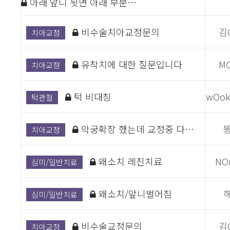
아래 앞니 뒷면 아래 부분…
비수술치아교정문의
김
치아교정
유착치에 대한 질문입니다
M
치아교정
턱 비대칭
wOok
턱관절
악궁확장 했는데 교정중 다…
치아교정
왜소치 레진치료
NO
심미/일반치료
왜소치/앞니벌어짐
심미/일반치료
비수술교정문의
김
치아교정