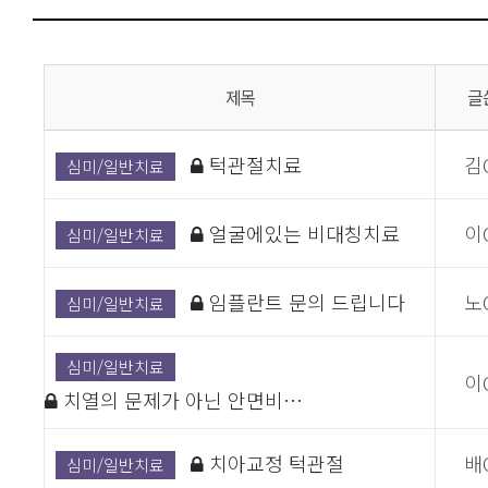
제목
글
턱관절치료
김
심미/일반치료
얼굴에있는 비대칭치료
이
심미/일반치료
임플란트 문의 드립니다
노
심미/일반치료
심미/일반치료
이
치열의 문제가 아닌 안면비…
치아교정 턱관절
배
심미/일반치료