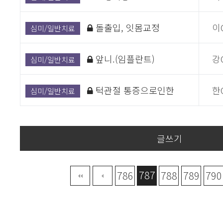
돌출입, 잇몸교정
이
심미/일반치료
앞니.(임플란트)
강
심미/일반치료
턱관절 통증으로인한
한
심미/일반치료
글쓰기
787
맨끝
786
788
789
790