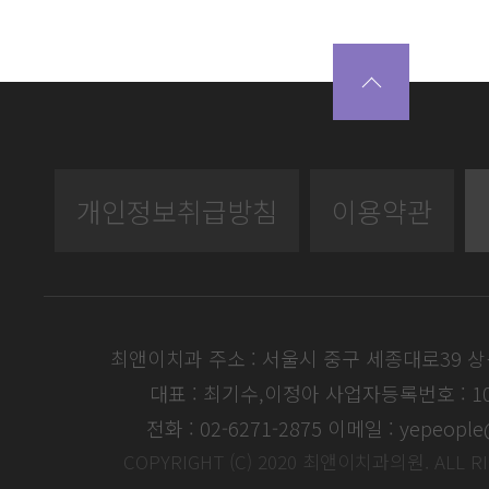
개인정보취급방침
이용약관
최앤이치과 주소 : 서울시 중구 세종대로39 
대표 : 최기수,이정아
사업자등록번호 : 104
전화 : 02-6271-2875
이메일 : yepeople
COPYRIGHT (C) 2020 최앤이치과의원. ALL R