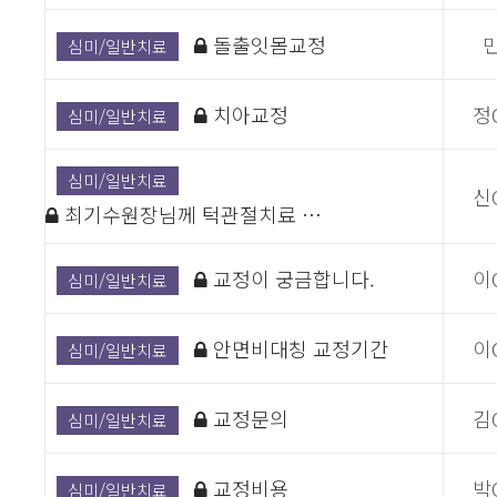
돌출잇몸교정
심미/일반치료
치아교정
정
심미/일반치료
심미/일반치료
신
최기수원장님께 턱관절치료 …
교정이 궁금합니다.
이
심미/일반치료
안면비대칭 교정기간
이
심미/일반치료
교정문의
김
심미/일반치료
교정비용
박
심미/일반치료