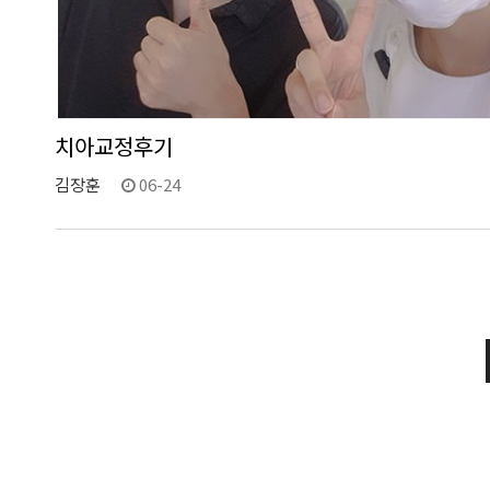
치아교정후기
김장훈
06-24
다음
맨