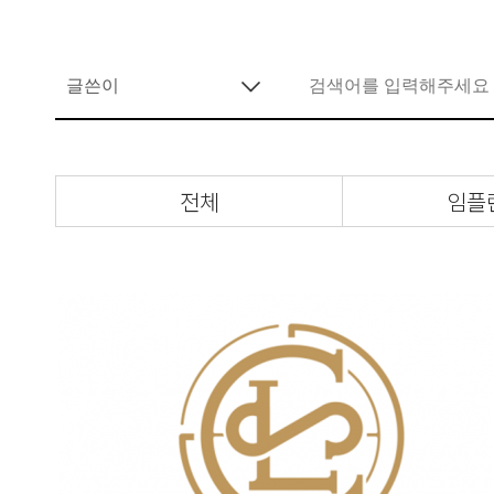
전체
임플