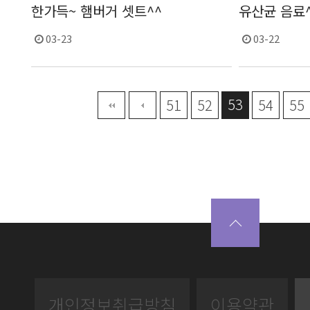
한가득~ 햄버거 셋트^^
유산균 음료
03-23
03-22
53
맨끝
51
52
54
55
개인정보취급방침
이용약관