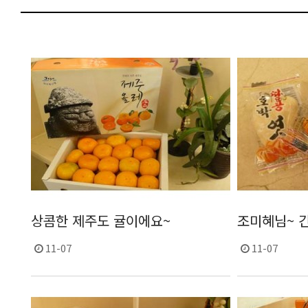
상콤한 제주도 귤이에요~
조미혜님~ 
11-07
11-07