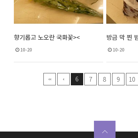
향기롭고 노오란 국화꽃><
방금 막 찐 
10-20
10-20
6
맨끝
7
8
9
10