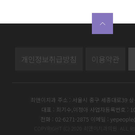
개인정보취급방침
이용약관
최앤이치과 주소 : 서울시 중구 세종대로39 
대표 : 최기수,이정아
사업자등록번호 : 104
전화 : 02-6271-2875
이메일 : yepeople
COPYRIGHT (C) 2020 최앤이치과의원. ALL R