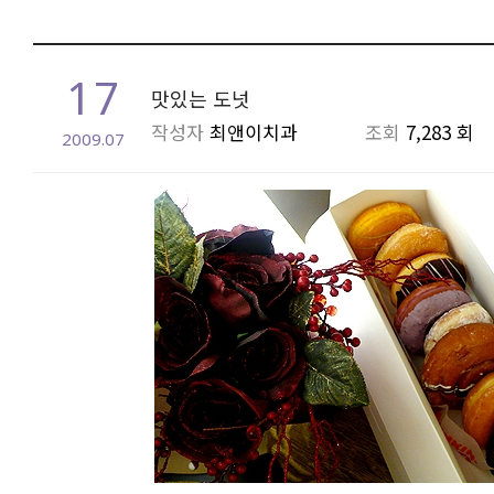
17
맛있는 도넛
작성자
최앤이치과
조회
7,283 회
2009.07
본문